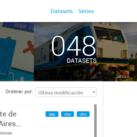
Datasets
Series
048
DATASETS
Ordenar por
te de
shp
otro
otro
Aires
stemas