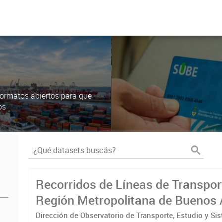
ormatos abiertos para que
os
Recorridos de Líneas de Transpor
Región Metropolitana de Buenos 
(RMBA)
Dirección de Observatorio de Transporte, Estudio y Si