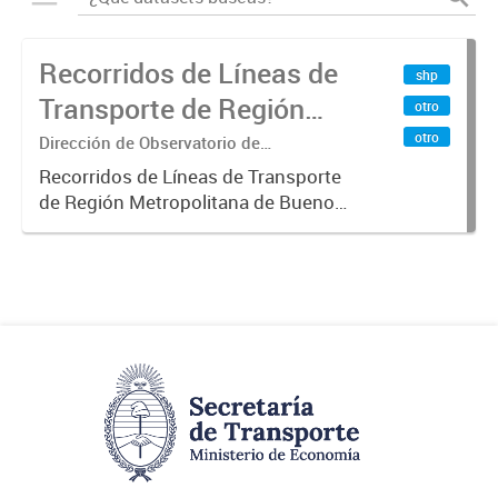
Recorridos de Líneas de
shp
Transporte de Región
otro
Metropolitana de
otro
Dirección de Observatorio de
Transporte, Estudio y Sistemas
Buenos Aires (RMBA)
Recorridos de Líneas de Transporte
de Región Metropolitana de Buenos
Aires (RMBA).-