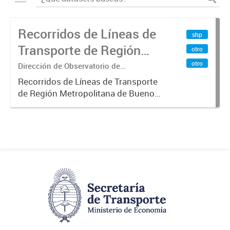
Recorridos de Líneas de
shp
Transporte de Región
otro
Metropolitana de
otro
Dirección de Observatorio de
Transporte, Estudio y Sistemas
Buenos Aires (RMBA)
Recorridos de Líneas de Transporte
de Región Metropolitana de Buenos
Aires (RMBA).-