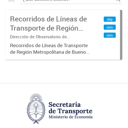
Recorridos de Líneas de
shp
Transporte de Región
otro
Metropolitana de
otro
Dirección de Observatorio de
Transporte, Estudio y Sistemas
Buenos Aires (RMBA)
Recorridos de Líneas de Transporte
de Región Metropolitana de Buenos
Aires (RMBA).-