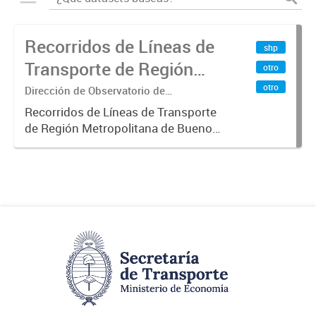
Recorridos de Líneas de
shp
Transporte de Región
otro
Metropolitana de
otro
Dirección de Observatorio de
Transporte, Estudio y Sistemas
Buenos Aires (RMBA)
Recorridos de Líneas de Transporte
de Región Metropolitana de Buenos
Aires (RMBA).-