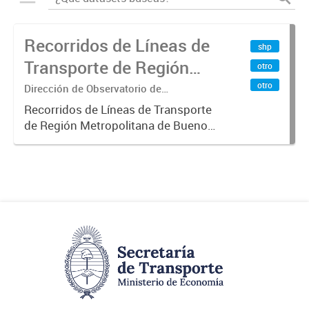
Recorridos de Líneas de
shp
Transporte de Región
otro
Metropolitana de
otro
Dirección de Observatorio de
Transporte, Estudio y Sistemas
Buenos Aires (RMBA)
Recorridos de Líneas de Transporte
de Región Metropolitana de Buenos
Aires (RMBA).-