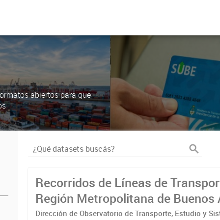
ormatos abiertos para que
os
Recorridos de Líneas de Transpor
Región Metropolitana de Buenos 
(RMBA)
Dirección de Observatorio de Transporte, Estudio y Si