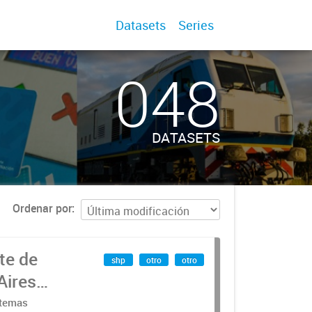
Datasets
Series
048
DATASETS
Ordenar por
te de
shp
otro
otro
Aires
stemas