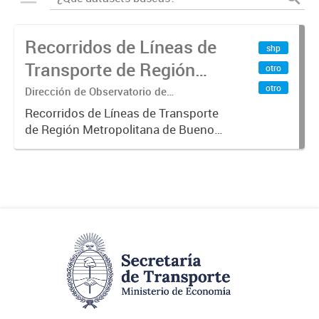
Recorridos de Líneas de
shp
Transporte de Región
otro
Metropolitana de
otro
Dirección de Observatorio de
Transporte, Estudio y Sistemas
Buenos Aires (RMBA)
Recorridos de Líneas de Transporte
de Región Metropolitana de Buenos
Aires (RMBA).-