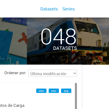
Datasets
Series
048
DATASETS
Ordenar por
otro
otro
shp
ntos de Carga