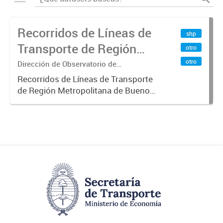
Recorridos de Líneas de
shp
Transporte de Región
otro
Metropolitana de
otro
Dirección de Observatorio de
Transporte, Estudio y Sistemas
Buenos Aires (RMBA)
Recorridos de Líneas de Transporte
de Región Metropolitana de Buenos
Aires (RMBA).-