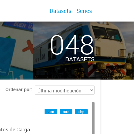
Datasets
Series
048
DATASETS
Ordenar por
otro
otro
shp
ntos de Carga