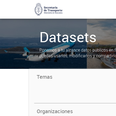
Datasets
Ponemos a tu alcance datos públicos en f
puedas usarlos, modificarlos y compartirl
Temas
Organizaciones