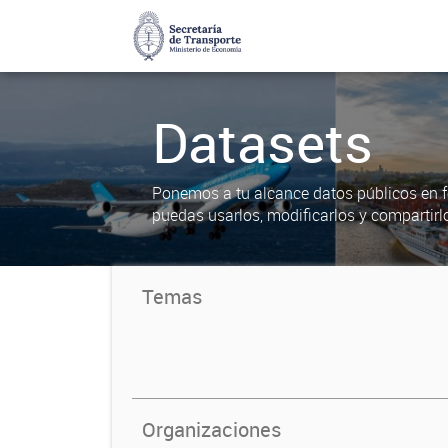
Datasets
Ponemos a tu alcance datos públicos en f
puedas usarlos, modificarlos y compartirl
Temas
Organizaciones