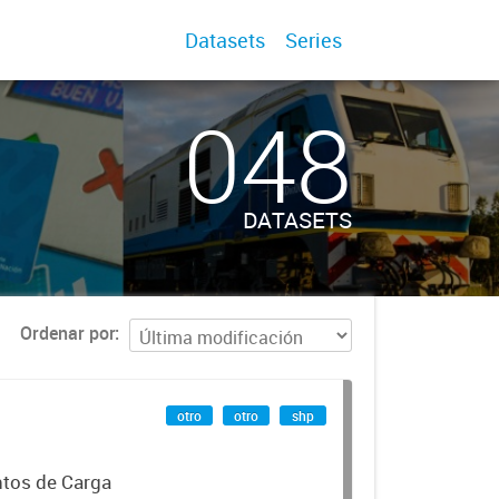
Datasets
Series
048
DATASETS
Ordenar por
otro
otro
shp
ntos de Carga