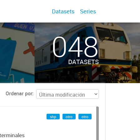
Datasets
Series
048
DATASETS
Ordenar por
shp
otro
otro
 terminales