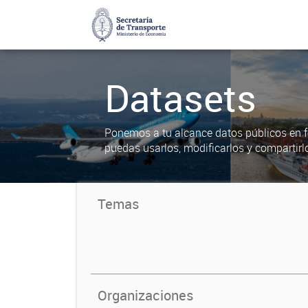
Datasets
Ponemos a tu alcance datos públicos en f
puedas usarlos, modificarlos y compartirl
Temas
Organizaciones