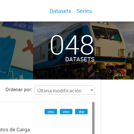
Datasets
Series
048
DATASETS
Ordenar por
otro
otro
shp
ntos de Carga