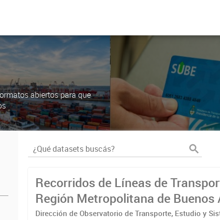
ormatos abiertos para que
os
Recorridos de Líneas de Transpor
Región Metropolitana de Buenos 
(RMBA)
Dirección de Observatorio de Transporte, Estudio y Si