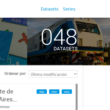
Datasets
Series
048
DATASETS
Ordenar por
te de
shp
otro
otro
Aires
stemas