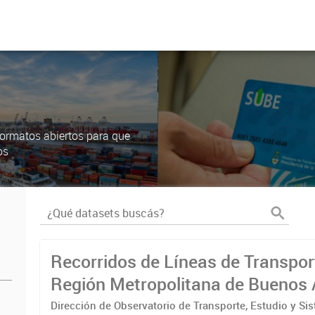
ormatos abiertos para que
os
Recorridos de Líneas de Transpor
Región Metropolitana de Buenos 
(RMBA)
Dirección de Observatorio de Transporte, Estudio y Si