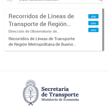
Recorridos de Líneas de
shp
Transporte de Región
otro
Metropolitana de
otro
Dirección de Observatorio de
Transporte, Estudio y Sistemas
Buenos Aires (RMBA)
Recorridos de Líneas de Transporte
de Región Metropolitana de Buenos
Aires (RMBA).-