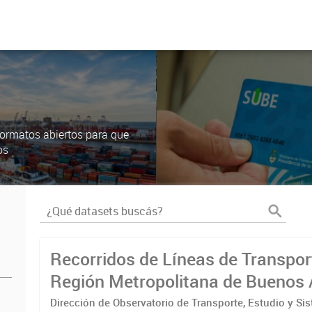
ormatos abiertos para que
os
Recorridos de Líneas de Transpor
Región Metropolitana de Buenos 
(RMBA)
Dirección de Observatorio de Transporte, Estudio y Si