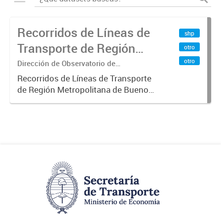
Recorridos de Líneas de
shp
Transporte de Región
otro
Metropolitana de
otro
Dirección de Observatorio de
Transporte, Estudio y Sistemas
Buenos Aires (RMBA)
Recorridos de Líneas de Transporte
de Región Metropolitana de Buenos
Aires (RMBA).-