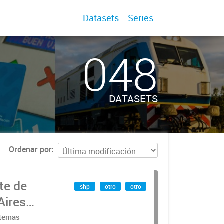
Datasets
Series
048
DATASETS
Ordenar por
te de
shp
otro
otro
Aires
stemas