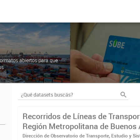
ormatos abiertos para que
os
Recorridos de Líneas de Transpor
Región Metropolitana de Buenos 
(RMBA)
Dirección de Observatorio de Transporte, Estudio y Si