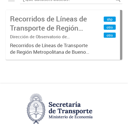
Recorridos de Líneas de
shp
Transporte de Región
otro
Metropolitana de
otro
Dirección de Observatorio de
Transporte, Estudio y Sistemas
Buenos Aires (RMBA)
Recorridos de Líneas de Transporte
de Región Metropolitana de Buenos
Aires (RMBA).-