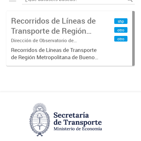
Recorridos de Líneas de
shp
Transporte de Región
otro
Metropolitana de
otro
Dirección de Observatorio de
Transporte, Estudio y Sistemas
Buenos Aires (RMBA)
Recorridos de Líneas de Transporte
de Región Metropolitana de Buenos
Aires (RMBA).-