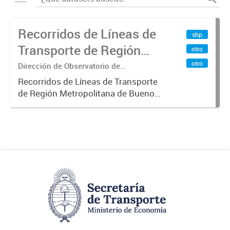
Recorridos de Líneas de
shp
Transporte de Región
otro
Metropolitana de
otro
Dirección de Observatorio de
Transporte, Estudio y Sistemas
Buenos Aires (RMBA)
Recorridos de Líneas de Transporte
de Región Metropolitana de Buenos
Aires (RMBA).-