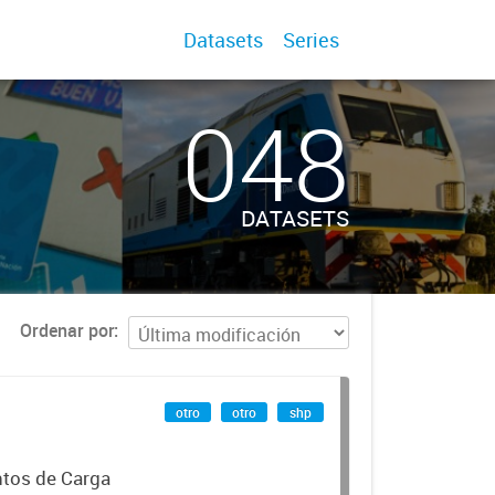
Datasets
Series
048
DATASETS
Ordenar por
otro
otro
shp
ntos de Carga