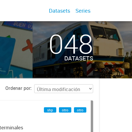
Datasets
Series
048
DATASETS
Ordenar por
shp
otro
otro
 terminales