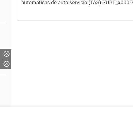
automáticas de auto servicio (TAS) SUBE_x000D
activos vigentes al 01/10/2019.-