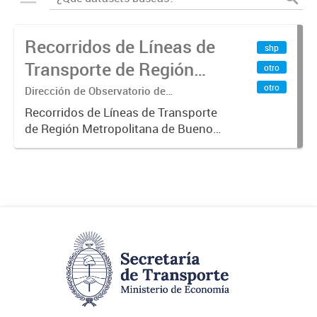
Recorridos de Líneas de
shp
Transporte de Región
otro
Metropolitana de
otro
Dirección de Observatorio de
Transporte, Estudio y Sistemas
Buenos Aires (RMBA)
Recorridos de Líneas de Transporte
de Región Metropolitana de Buenos
Aires (RMBA).-