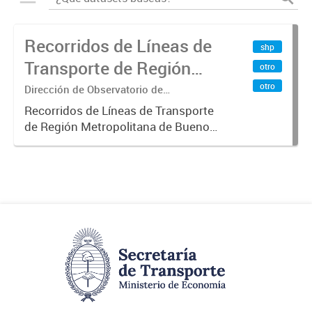
Recorridos de Líneas de
shp
Transporte de Región
otro
Metropolitana de
otro
Dirección de Observatorio de
Transporte, Estudio y Sistemas
Buenos Aires (RMBA)
Recorridos de Líneas de Transporte
de Región Metropolitana de Buenos
Aires (RMBA).-