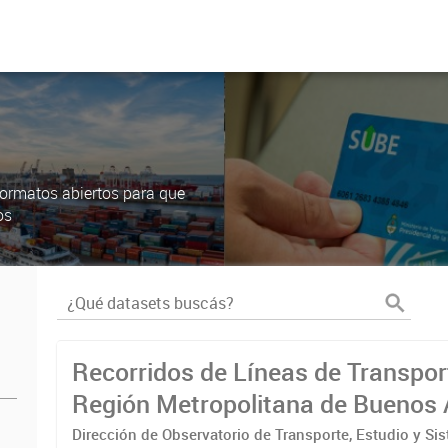
ormatos abiertos para que
os
Recorridos de Líneas de Transpor
Región Metropolitana de Buenos 
(RMBA)
Dirección de Observatorio de Transporte, Estudio y Si