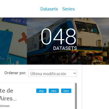
Datasets
Series
048
DATASETS
Ordenar por
te de
shp
otro
otro
Aires
stemas