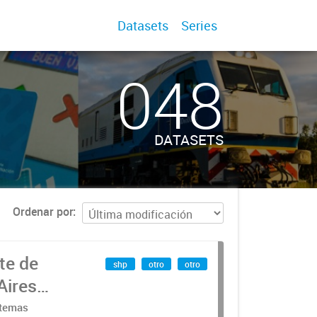
Datasets
Series
048
DATASETS
Ordenar por
te de
shp
otro
otro
Aires
stemas