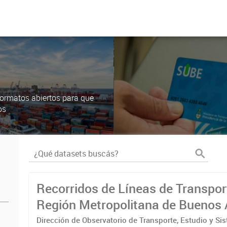
ormatos abiertos para que
os
Recorridos de Líneas de Transpor
Región Metropolitana de Buenos 
(RMBA)
Dirección de Observatorio de Transporte, Estudio y Si