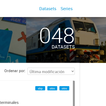
Datasets
Series
048
DATASETS
Ordenar por
shp
otro
otro
 terminales