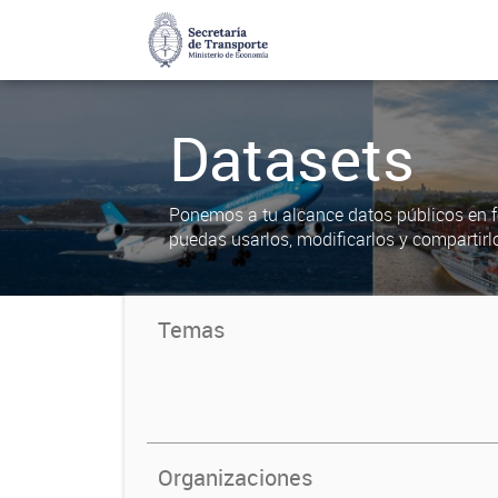
Datasets
Ponemos a tu alcance datos públicos en f
puedas usarlos, modificarlos y compartirl
Temas
Organizaciones