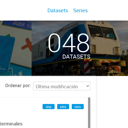
Datasets
Series
048
DATASETS
Ordenar por
shp
otro
otro
 terminales