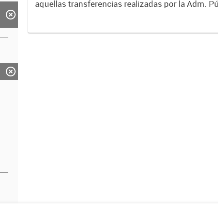
aquellas transferencias realizadas por la Adm. Pú
empresas o consumidores, para permitir que de
servicios sean provistos...