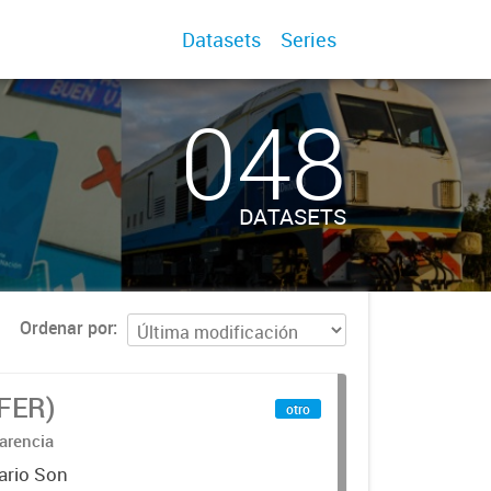
Datasets
Series
048
DATASETS
Ordenar por
IFER)
otro
arencia
ario Son