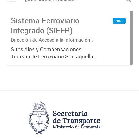
Sistema Ferroviario
otro
Integrado (SIFER)
Dirección de Acceso a la Información
Pública y Transparencia
Subsidios y Compensaciones
Transporte Ferroviario Son aquellas
transferencias realizadas por la
Adm. Pública a empresas o
consumidores, para permitir que
determinados servicios sean
provistos...