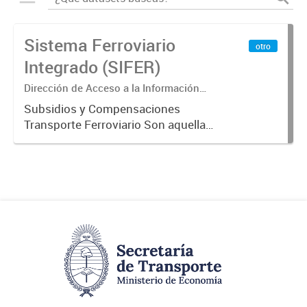
Sistema Ferroviario
otro
Integrado (SIFER)
Dirección de Acceso a la Información
Pública y Transparencia
Subsidios y Compensaciones
Transporte Ferroviario Son aquellas
transferencias realizadas por la
Adm. Pública a empresas o
consumidores, para permitir que
determinados servicios sean
provistos...