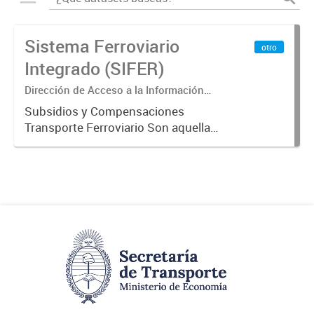
Sistema Ferroviario
otro
Integrado (SIFER)
Dirección de Acceso a la Información
Pública y Transparencia
Subsidios y Compensaciones
Transporte Ferroviario Son aquellas
transferencias realizadas por la
Adm. Pública a empresas o
consumidores, para permitir que
determinados servicios sean
provistos...