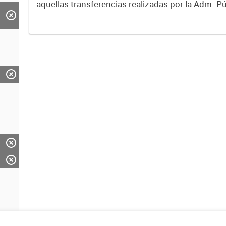
aquellas transferencias realizadas por la Adm. Pú
empresas o consumidores, para permitir que de
servicios sean provistos...