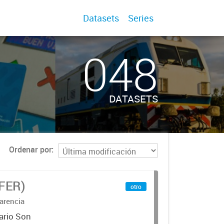
Datasets
Series
048
DATASETS
Ordenar por
IFER)
otro
arencia
ario Son