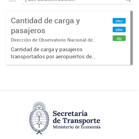
Cantidad de carga y
otro
pasajeros
otro
zip
Dirección de Observatorio Nacional de
Transporte
Cantidad de carga y pasajeros
transportados por aeropuertos de
la República Argentina. Fuente: Sig
Planificación. Año 2015.-