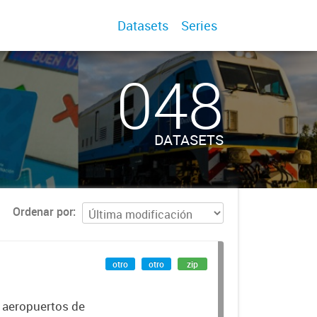
Datasets
Series
048
DATASETS
Ordenar por
otro
otro
zip
r aeropuertos de