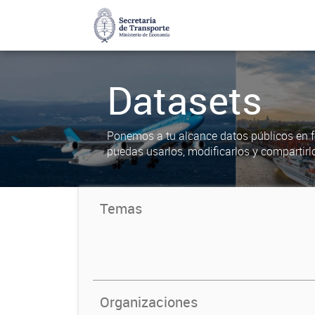
Datasets
Ponemos a tu alcance datos públicos en f
puedas usarlos, modificarlos y compartirl
Temas
Organizaciones