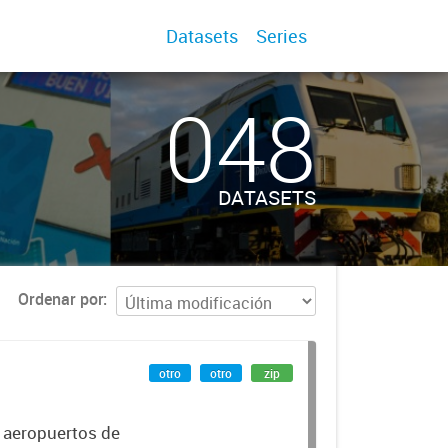
Datasets
Series
048
DATASETS
Ordenar por
otro
otro
zip
r aeropuertos de