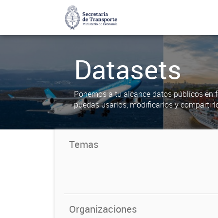
Datasets
Ponemos a tu alcance datos públicos en f
puedas usarlos, modificarlos y compartirl
Temas
Organizaciones