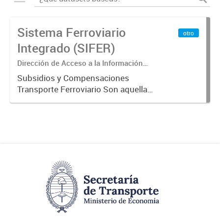
Sistema Ferroviario
otro
Integrado (SIFER)
Dirección de Acceso a la Información
Pública y Transparencia
Subsidios y Compensaciones
Transporte Ferroviario Son aquellas
transferencias realizadas por la
Adm. Pública a empresas o
consumidores, para permitir que
determinados servicios sean
provistos...