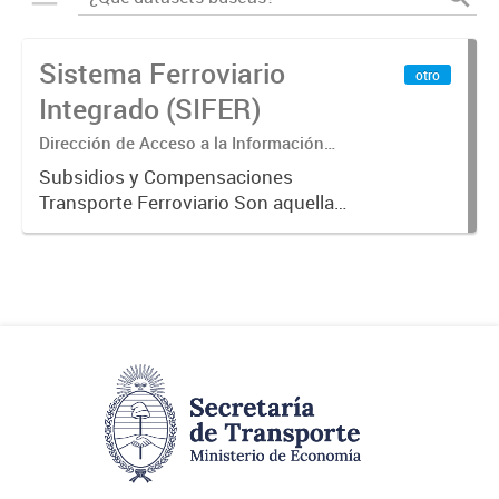
Sistema Ferroviario
otro
Integrado (SIFER)
Dirección de Acceso a la Información
Pública y Transparencia
Subsidios y Compensaciones
Transporte Ferroviario Son aquellas
transferencias realizadas por la
Adm. Pública a empresas o
consumidores, para permitir que
determinados servicios sean
provistos...