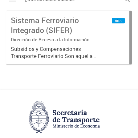
Sistema Ferroviario
otro
Integrado (SIFER)
Dirección de Acceso a la Información
Pública y Transparencia
Subsidios y Compensaciones
Transporte Ferroviario Son aquellas
transferencias realizadas por la
Adm. Pública a empresas o
consumidores, para permitir que
determinados servicios sean
provistos...