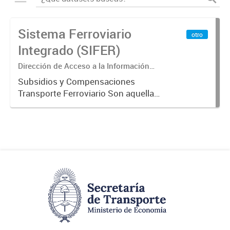
Sistema Ferroviario
otro
Integrado (SIFER)
Dirección de Acceso a la Información
Pública y Transparencia
Subsidios y Compensaciones
Transporte Ferroviario Son aquellas
transferencias realizadas por la
Adm. Pública a empresas o
consumidores, para permitir que
determinados servicios sean
provistos...