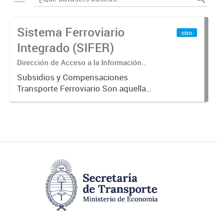
Sistema Ferroviario
otro
Integrado (SIFER)
Dirección de Acceso a la Información
Pública y Transparencia
Subsidios y Compensaciones
Transporte Ferroviario Son aquellas
transferencias realizadas por la
Adm. Pública a empresas o
consumidores, para permitir que
determinados servicios sean
provistos...