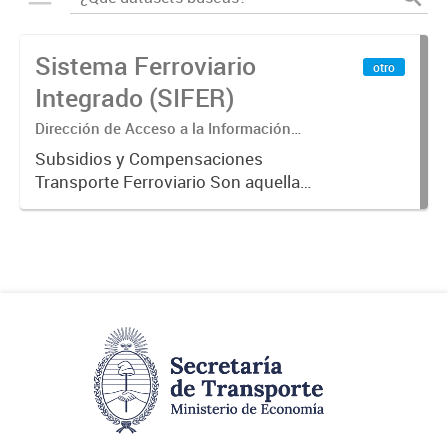
Sistema Ferroviario
otro
Integrado (SIFER)
Dirección de Acceso a la Información
Pública y Transparencia
Subsidios y Compensaciones
Transporte Ferroviario Son aquellas
transferencias realizadas por la
Adm. Pública a empresas o
consumidores, para permitir que
determinados servicios sean
provistos...