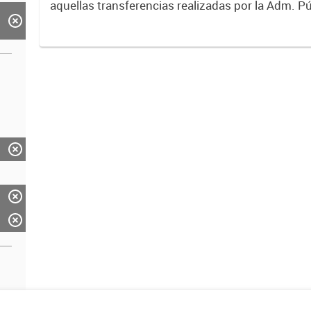
aquellas transferencias realizadas por la Adm. Pú
empresas o consumidores, para permitir que de
servicios sean provistos...