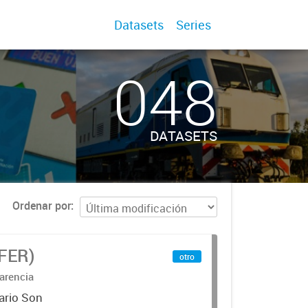
Datasets
Series
048
DATASETS
Ordenar por
IFER)
otro
arencia
ario Son