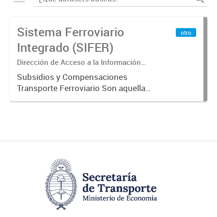
Sistema Ferroviario
otro
Integrado (SIFER)
Dirección de Acceso a la Información
Pública y Transparencia
Subsidios y Compensaciones
Transporte Ferroviario Son aquellas
transferencias realizadas por la
Adm. Pública a empresas o
consumidores, para permitir que
determinados servicios sean
provistos...