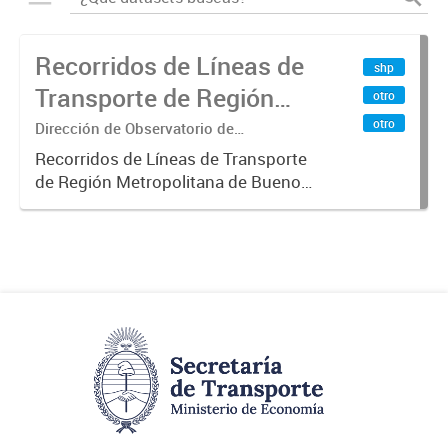
Recorridos de Líneas de
shp
Transporte de Región
otro
Metropolitana de
otro
Dirección de Observatorio de
Transporte, Estudio y Sistemas
Buenos Aires (RMBA)
Recorridos de Líneas de Transporte
de Región Metropolitana de Buenos
Aires (RMBA).-