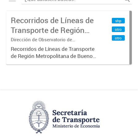
Recorridos de Líneas de
shp
Transporte de Región
otro
Metropolitana de
otro
Dirección de Observatorio de
Transporte, Estudio y Sistemas
Buenos Aires (RMBA)
Recorridos de Líneas de Transporte
de Región Metropolitana de Buenos
Aires (RMBA).-