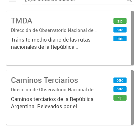
TMDA
zip
Dirección de Observatorio Nacional de
otro
Transporte
otro
Tránsito medio diario de las rutas
nacionales de la República
Argentina. Relevado por la
Dirección Nacional de Vialidad. Año
2017.
Caminos Terciarios
otro
Dirección de Observatorio Nacional de
otro
Transporte
zip
Caminos terciarios de la República
Argentina. Relevados por el
Instituto Geográfico Nacional. Año
2016.